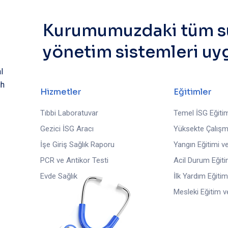
Kurumumuzdaki tüm sür
yönetim sistemleri uyg
l
ih
Hizmetler
Eğitimler
Tıbbi Laboratuvar
Temel İSG Eğitim
Gezici İSG Aracı
Yüksekte Çalış
İşe Giriş Sağlık Raporu
Yangın Eğitimi ve
PCR ve Antikor Testi
Acil Durum Eğiti
Evde Sağlık
İlk Yardım Eğitim
Mesleki Eğitim 