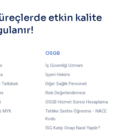
eçlerde etkin kalite
ulanır!
OSGB
i
İş Güvenliği Uzmanı
ma
İşyeri Hekimi
 Tatbikatı
Diğer Sağlık Personeli
mi
Risk Değerlendirmesi
i
OSGB Hizmet Süresi Hesaplama
ve MYK
Tehlike Sınıfını Öğrenme - NACE
Kodu
İSG Katip Onayı Nasıl Yapılır?