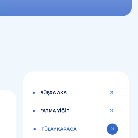
BÜŞRA AKA
FATMA YİĞİT
TÜLAY KARACA