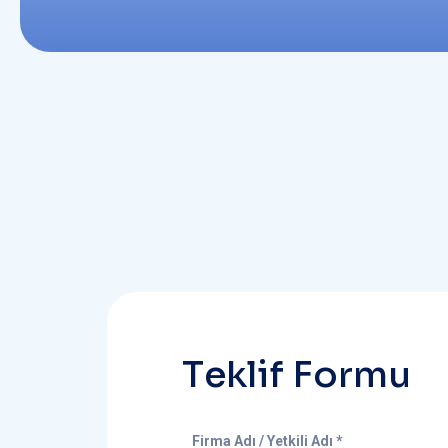
T
e
k
l
i
f
F
o
r
m
u