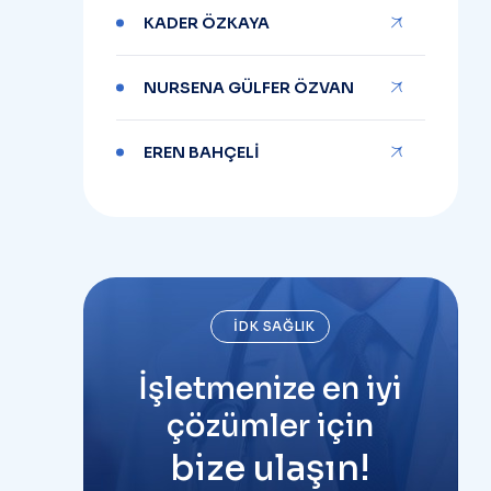
KADER ÖZKAYA
NURSENA GÜLFER ÖZVAN
EREN BAHÇELİ
İDK SAĞLIK
İşletmenize en iyi
çözümler için
bize ulaşın!